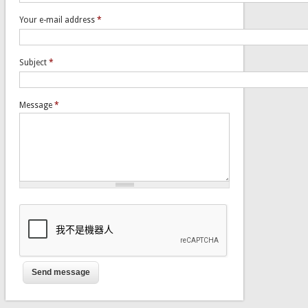
Your e-mail address
*
Subject
*
Message
*