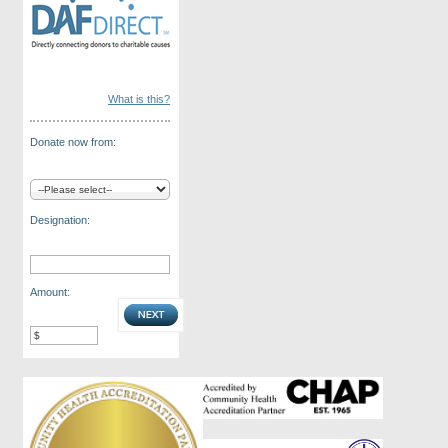
What is this?
Donate now from:
Designation:
Amount: