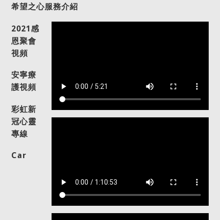
希望之心服務介紹
2021感
恩聚會
視頻
安寧療
護視頻
彩虹新
冠心靈
專線
Car