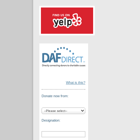
What is this?
Donate now from:
Designation: