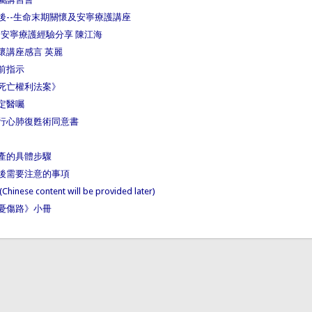
後--生命末期關懷及安寧療護講座
-安寧療護經驗分享 陳江海
懷講座感言 英麗
前指示
死亡權利法案》
定醫囑
行心肺復甦術同意書
產的具體步驟
後需要注意的事項
nese content will be provided later)
憂傷路》小冊