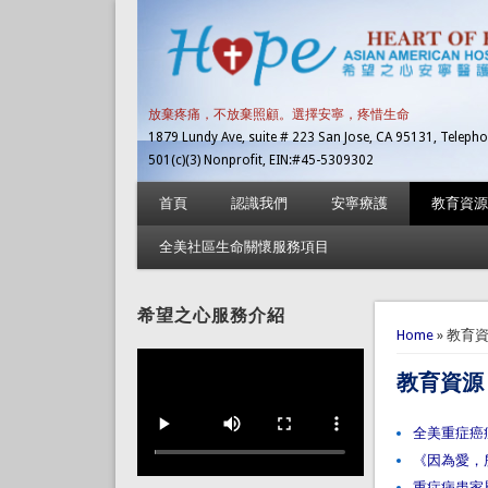
放棄疼痛，不放棄照顧。選擇安寧，疼惜生命
1879 Lundy Ave, suite # 223 San Jose, CA 95131, Telepho
501(c)(3) Nonprofit, EIN:#45-5309302
首頁
認識我們
安寧療護
教育資源
全美社區生命關懷服務項目
希望之心服務介紹
You are 
Home
» 教育
教育資源
全美重症癌
《因為愛，
重症病患家