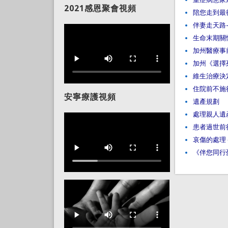
2021感恩聚會視頻
陪您走到最
伴妻走天路
生命末期關
加州醫療事
加州《選擇
維生治療決
住院前不施
安寧療護視頻
遺產規劃
處理親人遺
患者過世前
哀傷的處理 (Chi
《伴您同行