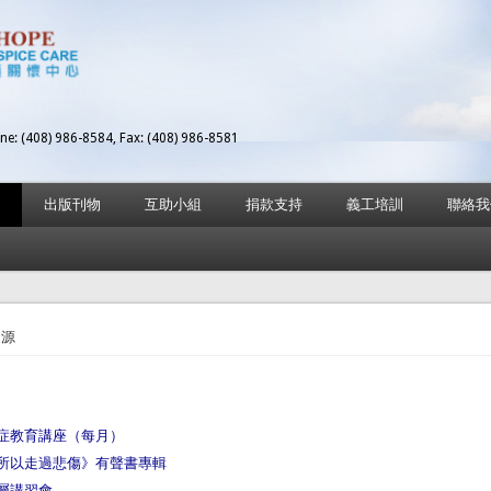
ne: (408) 986-8584, Fax: (408) 986-8581
出版刊物
互助小組
捐款支持
義工培訓
聯絡我
here
資源
症教育講座（每月）
所以走過悲傷》有聲書專輯
屬講習會