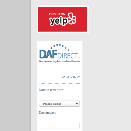
What is this?
Donate now from:
Designation: