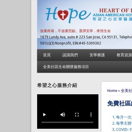
放棄疼痛，不放棄照顧。選擇安寧，疼惜生命
1879 Lundy Ave, suite # 223 San Jose, CA 95131, Telepho
501(c)(3) Nonprofit, EIN:#45-5309302
首頁
認識我們
安寧療護
教育資源
全美社區生命關懷服務項目
希望之心服務介紹
You are 
Home
»
全美
免費社區
每月一次邀
每季主辦
COVI