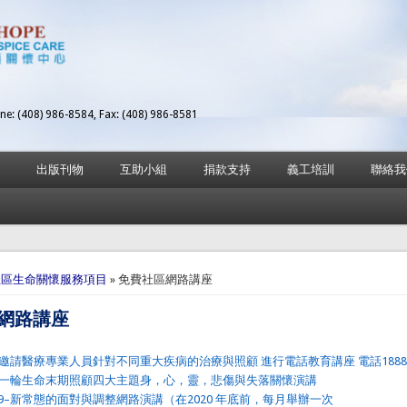
ne: (408) 986-8584, Fax: (408) 986-8581
出版刊物
互助小組
捐款支持
義工培訓
聯絡我
here
社區生命關懷服務項目
» 免費社區網路講座
網路講座
請醫療專業人員針對不同重大疾病的治療與照顧 進行電話教育講座 電話1888-663
一輪生命末期照顧四大主題身，心，靈，悲傷與失落關懷演講
D-19–新常態的面對與調整網路演講（在2020 年底前，每月舉辦一次