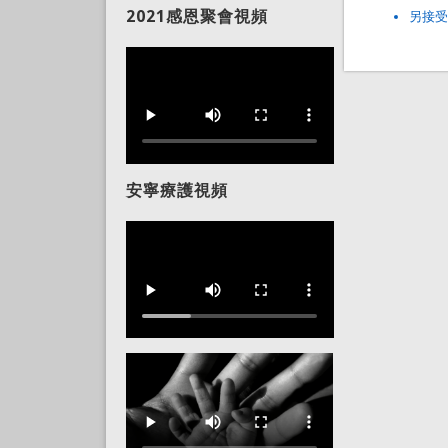
2021感恩聚會視頻
另接受
安寧療護視頻