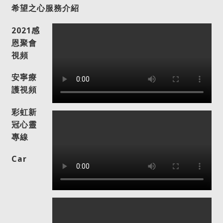
希望之心服務介紹
2021感
恩聚會
視頻
安寧療
護視頻
彩虹新
冠心靈
專線
Car