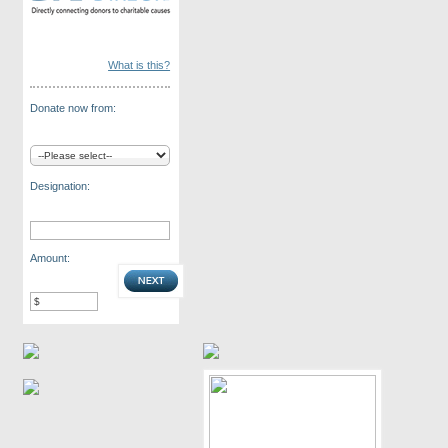
What is this?
Donate now from:
Designation:
Amount: