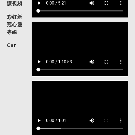
護視頻
彩虹新
冠心靈
專線
Car