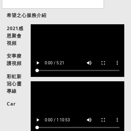
希望之心服務介紹
2021感
恩聚會
視頻
安寧療
護視頻
彩虹新
冠心靈
專線
Car