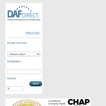
What is this?
Donate now from:
Designation:
Amount: