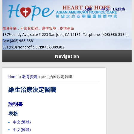
Login
中文
|
English
放棄疼痛，不放棄照顧。選擇安寧，疼惜生命
1879 Lundy Ave, suite # 223 San Jose, CA 95131, Telephone: (408) 986-8584,
Fax: (408) 986-8581
501(c)(3) Nonprofit, EIN:#45-5309302
Navigation
You are here
Home
»
教育資源
» 維生治療決定醫囑
維生治療決定醫囑
說明書
表格
中文(繁體)
中文(簡體)