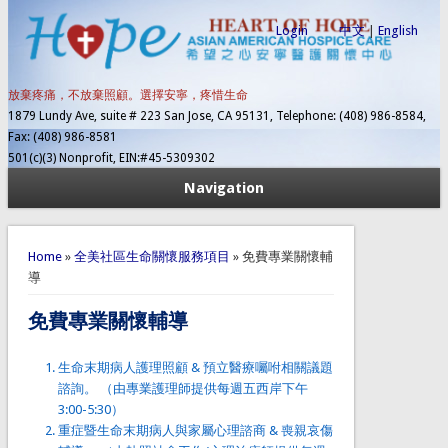
Login
中文
|
English
放棄疼痛，不放棄照顧。選擇安寧，疼惜生命
1879 Lundy Ave, suite # 223 San Jose, CA 95131, Telephone: (408) 986-8584,
Fax: (408) 986-8581
501(c)(3) Nonprofit, EIN:#45-5309302
Navigation
You are here
Home
»
全美社區生命關懷服務項目
» 免費專業關懷輔
導
免費專業關懷輔導
生命末期病人護理照顧 & 預立醫療囑咐相關議題
諮詢。 （由專業護理師提供每週五西岸下午
3:00-5:30）
重症暨生命末期病人與家屬心理諮商 & 喪親哀傷