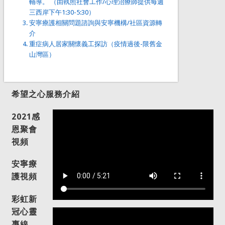
輔導。 （由執照社會工作/心理治療師提供每週
三西岸下午1:30-5:30）
安寧療護相關問題諮詢與安寧機構/社區資源轉
介
重症病人居家關懷義工探訪（疫情過後-限舊金
山灣區）
希望之心服務介紹
2021感
恩聚會
視頻
安寧療
護視頻
彩虹新
冠心靈
專線